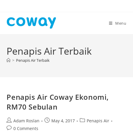
Skip
to
content
Menu
Penapis Air Terbaik
>
Penapis Air Terbaik
Penapis Air Coway Ekonomi,
RM70 Sebulan
Post
Post
Post
Adam Roslan
May 4, 2017
Penapis Air
author:
published:
category:
Post
0 Comments