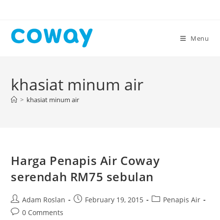
Skip
to
content
Menu
khasiat minum air
>
khasiat minum air
Harga Penapis Air Coway
serendah RM75 sebulan
Post
Post
Post
Adam Roslan
February 19, 2015
Penapis Air
author:
published:
category:
Post
0 Comments