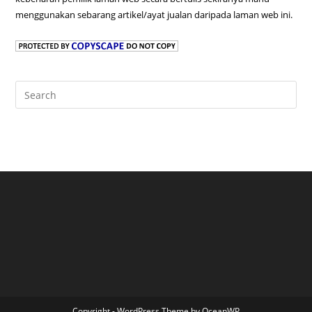
menggunakan sebarang artikel/ayat jualan daripada laman web ini.
Pre
Es
to
clo
the
sea
pan
Copyright - WordPress Theme by OceanWP