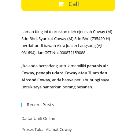
Call
Laman blog ini diuruskan oleh ejen sah Coway (M)
Sdn Bhd. Syarikat Coway (M) Sdn Bhd (735420-H)
berdaftar di bawah Akta Jualan Langsung (AJL
931694) dan GST No. 000872153088.
Jika anda bercadang untuk memiliki
penapis air
Coway, penapis udara Coway atau Tilam dan
Aircond Coway
, anda hanya perlu hubungi saya
untuk saya hantarkan borang pesanan.
Recent Posts
Daftar Unifi Online
Proses Tukar Alamat Coway