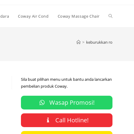
Toggle
Udara
Coway Air Cond
Coway Massage Chair
website
>
keburukkan ro
search
Sila buat pilihan menu untuk bantu anda lancarkan
pembelian produk Coway.
Wasap Promosi!
Call Hotline!