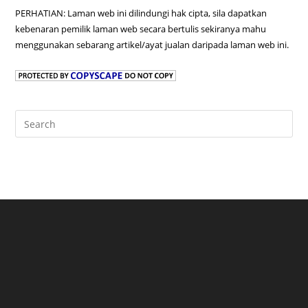
PERHATIAN: Laman web ini dilindungi hak cipta, sila dapatkan
kebenaran pemilik laman web secara bertulis sekiranya mahu
menggunakan sebarang artikel/ayat jualan daripada laman web ini.
Pre
Es
to
clo
the
sea
pan