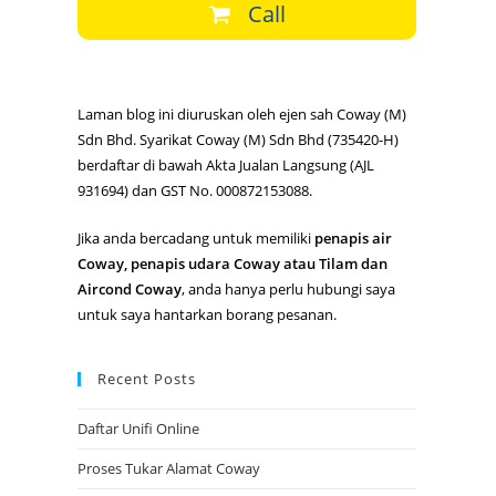
Call
Laman blog ini diuruskan oleh ejen sah Coway (M)
Sdn Bhd. Syarikat Coway (M) Sdn Bhd (735420-H)
berdaftar di bawah Akta Jualan Langsung (AJL
931694) dan GST No. 000872153088.
Jika anda bercadang untuk memiliki
penapis air
Coway, penapis udara Coway atau Tilam dan
Aircond Coway
, anda hanya perlu hubungi saya
untuk saya hantarkan borang pesanan.
Recent Posts
Daftar Unifi Online
Proses Tukar Alamat Coway