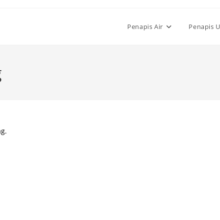
Penapis Air
Penapis 
g
ag.