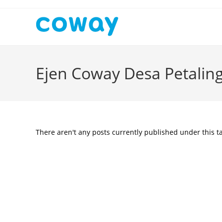
Skip
to
content
Ejen Coway Desa Petalin
There aren't any posts currently published under this t