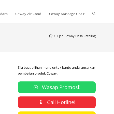
Toggle
Udara
Coway Air Cond
Coway Massage Chair
website
>
Ejen Coway Desa Petaling
search
Sila buat pilihan menu untuk bantu anda lancarkan
pembelian produk Coway.
Wasap Promosi!
Call Hotline!