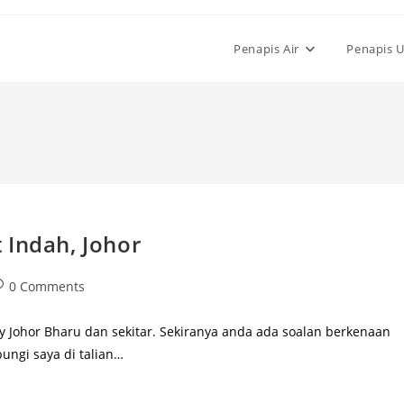
Penapis Air
Penapis 
 Indah, Johor
st
0 Comments
omments:
y Johor Bharu dan sekitar. Sekiranya anda ada soalan berkenaan
ungi saya di talian…