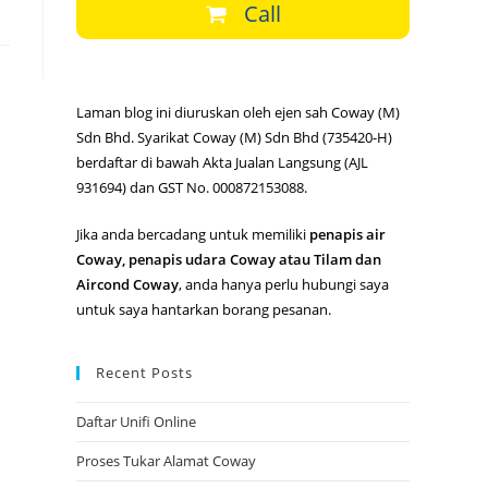
Call
Laman blog ini diuruskan oleh ejen sah Coway (M)
Sdn Bhd. Syarikat Coway (M) Sdn Bhd (735420-H)
berdaftar di bawah Akta Jualan Langsung (AJL
931694) dan GST No. 000872153088.
Jika anda bercadang untuk memiliki
penapis air
Coway, penapis udara Coway atau Tilam dan
Aircond Coway
, anda hanya perlu hubungi saya
untuk saya hantarkan borang pesanan.
Recent Posts
Daftar Unifi Online
Proses Tukar Alamat Coway