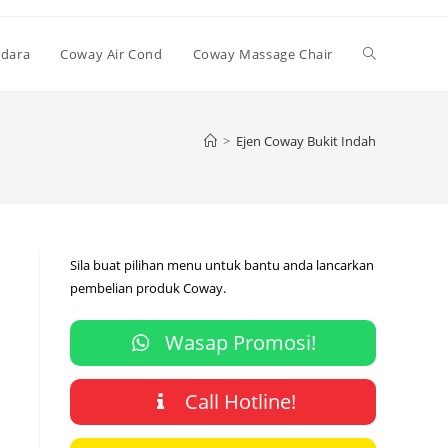
Toggle
Udara
Coway Air Cond
Coway Massage Chair
website
>
Ejen Coway Bukit Indah
search
Sila buat pilihan menu untuk bantu anda lancarkan
pembelian produk Coway.
Wasap Promosi!
Call Hotline!