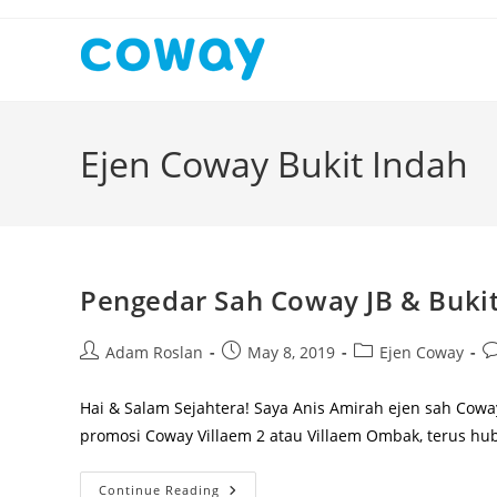
Skip
to
content
Ejen Coway Bukit Indah
Pengedar Sah Coway JB & Bukit
Post
Post
Post
Po
Adam Roslan
May 8, 2019
Ejen Coway
author:
published:
category:
c
Hai & Salam Sejahtera! Saya Anis Amirah ejen sah Cowa
promosi Coway Villaem 2 atau Villaem Ombak, terus hub
Pengedar
Continue Reading