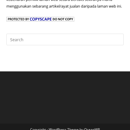
menggunakan sebarang artikel/ayat jualan daripada laman web ini.
Pre
Es
to
clo
the
sea
pan
Copyright - WordPress Theme by OceanWP