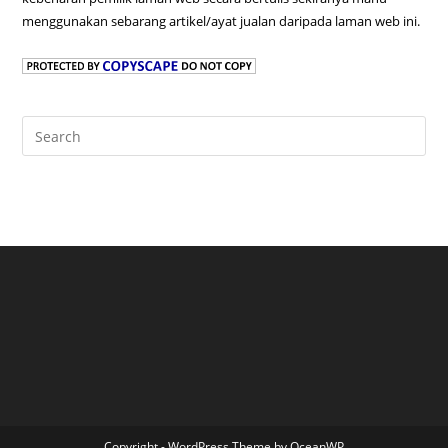
menggunakan sebarang artikel/ayat jualan daripada laman web ini.
Pre
Es
to
clo
the
sea
pan
Copyright - WordPress Theme by OceanWP