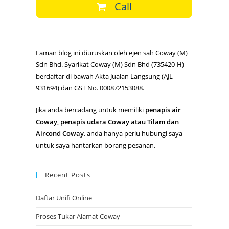
Call
Laman blog ini diuruskan oleh ejen sah Coway (M)
Sdn Bhd. Syarikat Coway (M) Sdn Bhd (735420-H)
berdaftar di bawah Akta Jualan Langsung (AJL
931694) dan GST No. 000872153088.
Jika anda bercadang untuk memiliki
penapis air
Coway, penapis udara Coway atau Tilam dan
Aircond Coway
, anda hanya perlu hubungi saya
untuk saya hantarkan borang pesanan.
Recent Posts
Daftar Unifi Online
Proses Tukar Alamat Coway