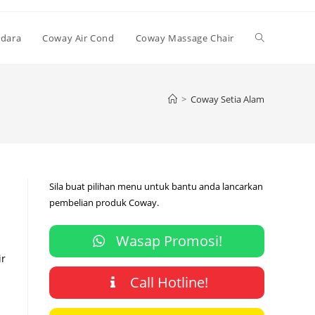
Toggle
Udara
Coway Air Cond
Coway Massage Chair
website
>
Coway Setia Alam
search
Sila buat pilihan menu untuk bantu anda lancarkan
pembelian produk Coway.
Wasap Promosi!
ir
Call Hotline!