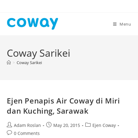
Skip
to
content
Menu
Coway Sarikei
>
Coway Sarikei
Ejen Penapis Air Coway di Miri
dan Kuching, Sarawak
Post
Post
Post
Adam Roslan
May 20, 2015
Ejen Coway
author:
published:
category:
Post
0 Comments