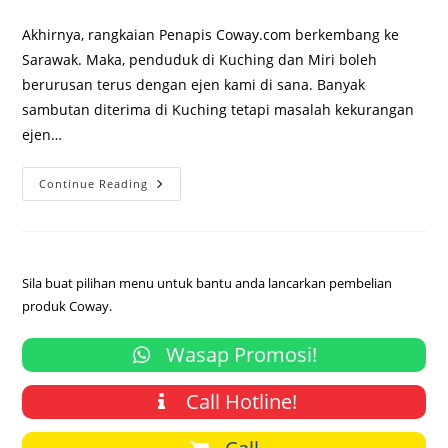
comments:
Akhirnya, rangkaian Penapis Coway.com berkembang ke
Sarawak. Maka, penduduk di Kuching dan Miri boleh
berurusan terus dengan ejen kami di sana. Banyak
sambutan diterima di Kuching tetapi masalah kekurangan
ejen…
Ejen
Continue Reading
Penapis
Air
Coway
Di
Miri
Dan
Kuching,
Sila buat pilihan menu untuk bantu anda lancarkan pembelian
Sarawak
produk Coway.
Wasap Promosi!
Call Hotline!