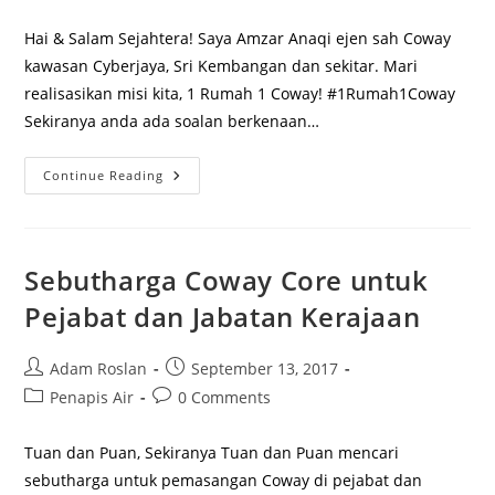
comments:
Hai & Salam Sejahtera! Saya Amzar Anaqi ejen sah Coway
kawasan Cyberjaya, Sri Kembangan dan sekitar. Mari
realisasikan misi kita, 1 Rumah 1 Coway! #1Rumah1Coway
Sekiranya anda ada soalan berkenaan…
Ejen
Continue Reading
Coway
Taman
Equine
&
Seri
Kembangan,
Sebutharga Coway Core untuk
Selangor
Pejabat dan Jabatan Kerajaan
Post
Post
Adam Roslan
September 13, 2017
author:
published:
Post
Post
Penapis Air
0 Comments
category:
comments:
Tuan dan Puan, Sekiranya Tuan dan Puan mencari
sebutharga untuk pemasangan Coway di pejabat dan