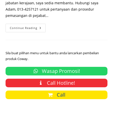
jabatan kerajaan, saya sedia membantu. Hubungi saya
Adam, 013-4257121 untuk pertanyaan dan prosedur
pemasangan di pejabat…
Sebutharga
Continue Reading
Coway
Core
Untuk
Pejabat
Dan
Jabatan
Kerajaan
Sila buat pilihan menu untuk bantu anda lancarkan pembelian
produk Coway.
Wasap Promosi!
Call Hotline!
Call