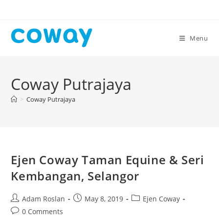
Skip
to
content
Menu
Coway Putrajaya
>
Coway Putrajaya
Ejen Coway Taman Equine & Seri
Kembangan, Selangor
Post
Post
Post
Adam Roslan
May 8, 2019
Ejen Coway
author:
published:
category:
Post
0 Comments