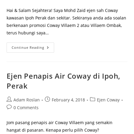
comments:
Hai & Salam Sejahtera! Saya Mohd Zaid ejen sah Coway
kawasan Ipoh Perak dan sekitar. Sekiranya anda ada soalan
berkenaan promosi Coway Villaem 2 atau Villaem Ombak,
terus hubungi saya…
Review
Continue Reading
Pengguna
&
Pengedar
Coway
Di
Ipoh,
Ejen Penapis Air Coway di Ipoh,
Perak
Perak
Post
Post
Post
Adam Roslan
February 4, 2018
Ejen Coway
author:
published:
category:
Post
0 Comments
comments:
Jom pasang penapis air Coway Villaem yang semakin
hangat di pasaran. Kenapa perlu pilih Coway?