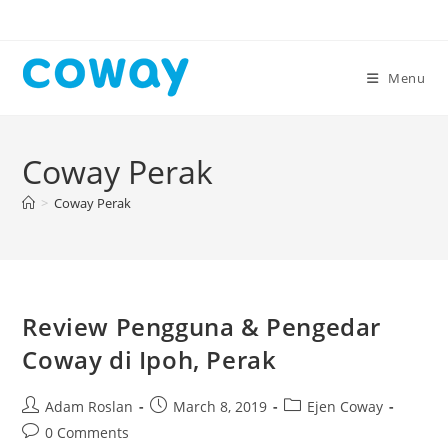
Skip
to
content
Menu
Coway Perak
>
Coway Perak
Review Pengguna & Pengedar
Coway di Ipoh, Perak
Post
Post
Post
Adam Roslan
March 8, 2019
Ejen Coway
author:
published:
category:
Post
0 Comments