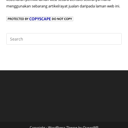
menggunakan sebarang artikel/ayat jualan daripada laman web ini.
Pre
Es
to
clo
the
sea
pan
Copyright - WordPress Theme by OceanWP