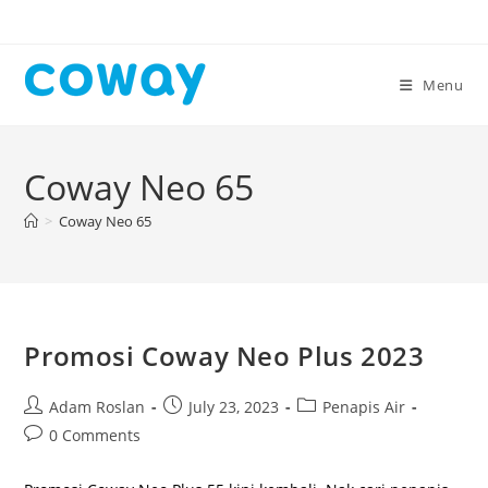
Skip
to
content
Menu
Coway Neo 65
>
Coway Neo 65
Promosi Coway Neo Plus 2023
Post
Post
Post
Adam Roslan
July 23, 2023
Penapis Air
author:
published:
category:
Post
0 Comments
comments: