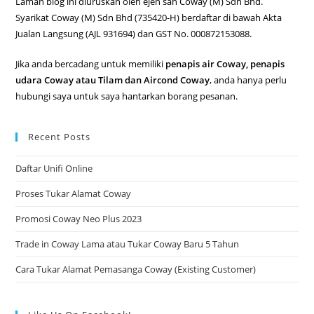
Laman blog ini diuruskan oleh ejen sah Coway (M) Sdn Bhd.
Syarikat Coway (M) Sdn Bhd (735420-H) berdaftar di bawah Akta
Jualan Langsung (AJL 931694) dan GST No. 000872153088.
Jika anda bercadang untuk memiliki
penapis air Coway, penapis
udara Coway atau Tilam dan Aircond Coway
, anda hanya perlu
hubungi saya untuk saya hantarkan borang pesanan.
Recent Posts
Daftar Unifi Online
Proses Tukar Alamat Coway
Promosi Coway Neo Plus 2023
Trade in Coway Lama atau Tukar Coway Baru 5 Tahun
Cara Tukar Alamat Pemasanga Coway (Existing Customer)