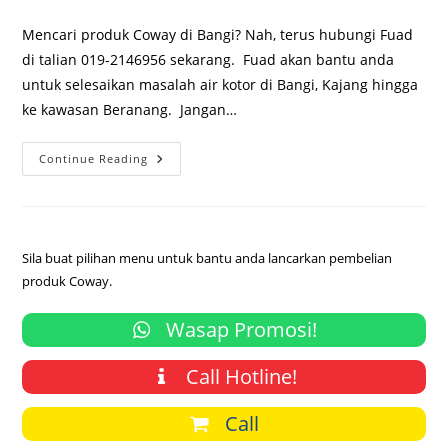
category:
comments:
Mencari produk Coway di Bangi? Nah, terus hubungi Fuad
di talian 019-2146956 sekarang. Fuad akan bantu anda
untuk selesaikan masalah air kotor di Bangi, Kajang hingga
ke kawasan Beranang. Jangan…
Ejen
Continue Reading
Penapis
Air
Coway
Di
Uniten
Bangi
Sila buat pilihan menu untuk bantu anda lancarkan pembelian
produk Coway.
Wasap Promosi!
Call Hotline!
Call