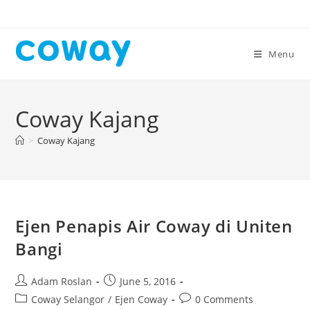
Skip
to
content
Menu
Coway Kajang
>
Coway Kajang
Ejen Penapis Air Coway di Uniten
Bangi
Post
Post
Adam Roslan
June 5, 2016
author:
published:
Post
Post
Coway Selangor
/
Ejen Coway
0 Comments