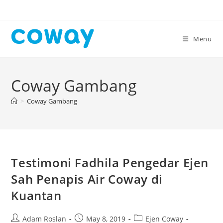
Skip
to
content
Menu
Coway Gambang
>
Coway Gambang
Testimoni Fadhila Pengedar Ejen
Sah Penapis Air Coway di
Kuantan
Post
Post
Post
Adam Roslan
May 8, 2019
Ejen Coway