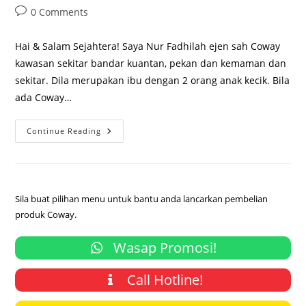
author:
published:
category:
Post
0 Comments
comments:
Hai & Salam Sejahtera! Saya Nur Fadhilah ejen sah Coway
kawasan sekitar bandar kuantan, pekan dan kemaman dan
sekitar. Dila merupakan ibu dengan 2 orang anak kecik. Bila
ada Coway…
Testimoni
Continue Reading
Fadhila
Pengedar
Ejen
Sah
Penapis
Air
Coway
Sila buat pilihan menu untuk bantu anda lancarkan pembelian
Di
produk Coway.
Kuantan
Wasap Promosi!
Call Hotline!