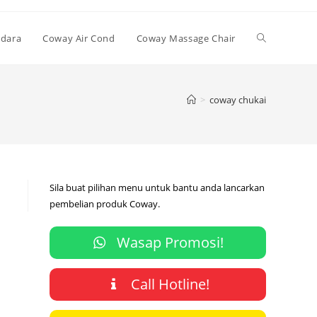
Toggle
Udara
Coway Air Cond
Coway Massage Chair
website
>
coway chukai
search
Sila buat pilihan menu untuk bantu anda lancarkan
pembelian produk Coway.
Wasap Promosi!
Call Hotline!