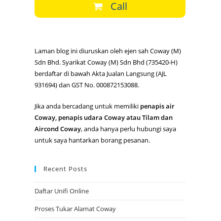
Call
Laman blog ini diuruskan oleh ejen sah Coway (M)
Sdn Bhd. Syarikat Coway (M) Sdn Bhd (735420-H)
berdaftar di bawah Akta Jualan Langsung (AJL
931694) dan GST No. 000872153088.
Jika anda bercadang untuk memiliki
penapis air
Coway, penapis udara Coway atau Tilam dan
Aircond Coway
, anda hanya perlu hubungi saya
untuk saya hantarkan borang pesanan.
Recent Posts
Daftar Unifi Online
Proses Tukar Alamat Coway