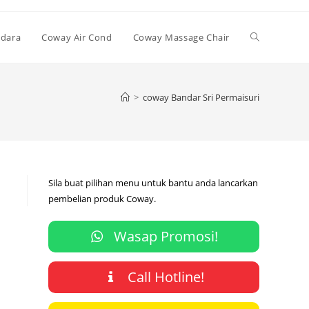
Toggle
Udara
Coway Air Cond
Coway Massage Chair
website
>
coway Bandar Sri Permaisuri
search
Sila buat pilihan menu untuk bantu anda lancarkan
pembelian produk Coway.
Wasap Promosi!
Call Hotline!