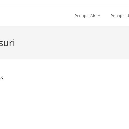
Penapis Air
Penapis 
suri
ag.