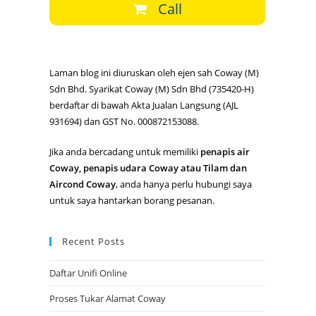
Call
Laman blog ini diuruskan oleh ejen sah Coway (M)
Sdn Bhd. Syarikat Coway (M) Sdn Bhd (735420-H)
berdaftar di bawah Akta Jualan Langsung (AJL
931694) dan GST No. 000872153088.
Jika anda bercadang untuk memiliki
penapis air
Coway, penapis udara Coway atau Tilam dan
Aircond Coway
, anda hanya perlu hubungi saya
untuk saya hantarkan borang pesanan.
Recent Posts
Daftar Unifi Online
Proses Tukar Alamat Coway