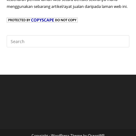
menggunakan sebarang artikel/ayat jualan daripada laman web ini.
Pre
Es
to
clo
the
sea
pan
Copyright - WordPress Theme by OceanWP