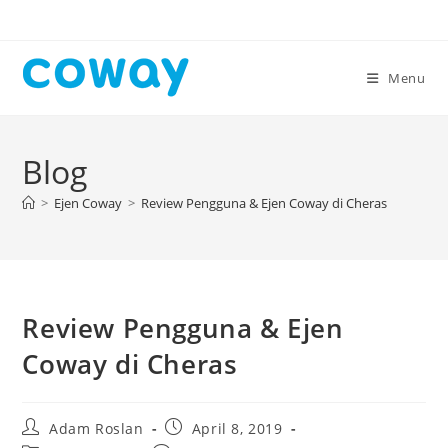
Skip
to
content
Menu
Blog
>
Ejen Coway
>
Review Pengguna & Ejen Coway di Cheras
Review Pengguna & Ejen
Coway di Cheras
Post
Post
Adam Roslan
April 8, 2019
author:
published: