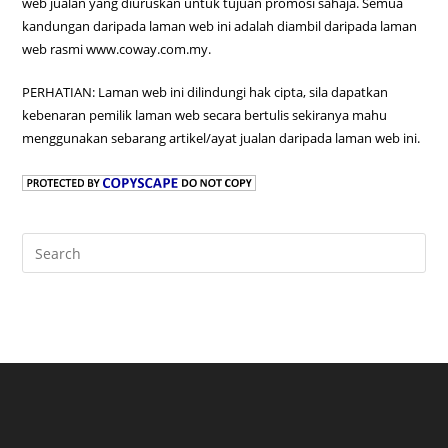
web jualan yang diuruskan untuk tujuan promosi sahaja. Semua
kandungan daripada laman web ini adalah diambil daripada laman
web rasmi www.coway.com.my.
PERHATIAN: Laman web ini dilindungi hak cipta, sila dapatkan
kebenaran pemilik laman web secara bertulis sekiranya mahu
menggunakan sebarang artikel/ayat jualan daripada laman web ini.
Pre
Es
to
clo
the
sea
pan