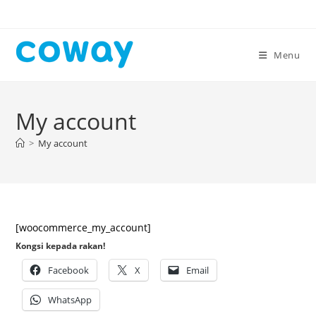
Skip
to
content
Menu
My account
>
My account
[woocommerce_my_account]
Kongsi kepada rakan!
Facebook
X
Email
WhatsApp