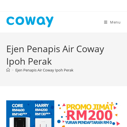
Skip
to
content
Menu
Ejen Penapis Air Coway
Ipoh Perak
>
Ejen Penapis Air Coway Ipoh Perak