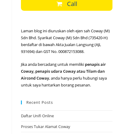
Call
Laman blog ini diuruskan oleh ejen sah Coway (M)
Sdn Bhd. Syarikat Coway (M) Sdn Bhd (735420-H)
berdaftar di bawah Akta Jualan Langsung (AJL
931694) dan GST No. 000872153088.
Jika anda bercadang untuk memiliki
penapis air
Coway, penapis udara Coway atau Tilam dan
Aircond Coway
, anda hanya perlu hubungi saya
untuk saya hantarkan borang pesanan.
Recent Posts
Daftar Unifi Online
Proses Tukar Alamat Coway