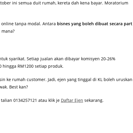
Oktober ini semua duit rumah, kereta dah kena bayar. Moratorium
s online tanpa modal. Antara
bisnes yang boleh dibuat secara part
m mana?
uk syarikat. Setiap jualan akan dibayar komisyen 20-26%
0 hingga RM1200 setiap produk.
in ke rumah customer. Jadi, ejen yang tinggal di KL boleh uruskan
ak. Best kan?
alian 0134257121 atau klik je
Daftar Ejen
sekarang.