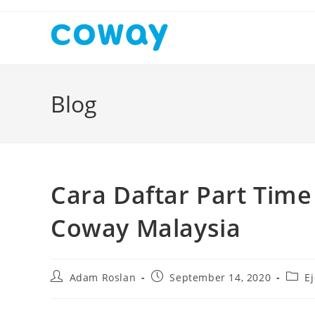
Skip
to
content
Blog
Cara Daftar Part Time 
Coway Malaysia
Post
Post
Post
Adam Roslan
September 14, 2020
E
author:
published:
categ