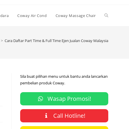
Toggle
Udara
Coway Air Cond
Coway Massage Chair
website
>
Cara Daftar Part Time & Full Time Ejen Jualan Coway Malaysia
search
Sila buat pilihan menu untuk bantu anda lancarkan
pembelian produk Coway.
Wasap Promosi!
Call Hotline!