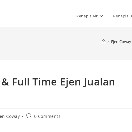
Penapis Air
Penapis 
>
Ejen Coway
& Full Time Ejen Jualan
Post
jen Coway
0 Comments
ory:
comments: