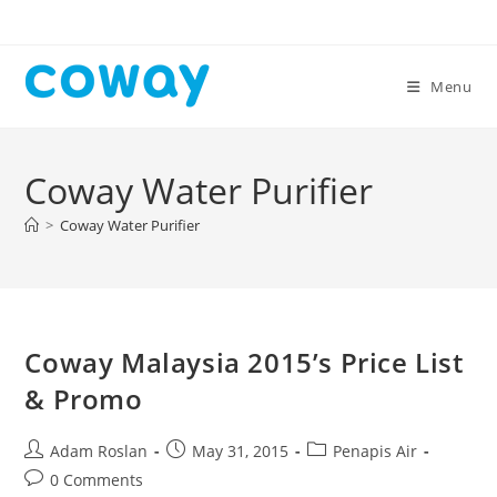
Skip
to
content
Menu
Coway Water Purifier
>
Coway Water Purifier
Coway Malaysia 2015’s Price List
& Promo
Post
Post
Post
Adam Roslan
May 31, 2015
Penapis Air
author:
published:
category:
Post
0 Comments