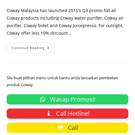
comments:
Coway Malaysia has launched 2015's Q3 promo foll all
Coway products including Coway water purifier, Coway air
purifier, Coway bidet and Coway Juicepresso. For outright,
Coway offer less 10% discount…
Coway
Continue Reading
Malaysia
2015’s
Price
List
&
Promo
Sila buat pilihan menu untuk bantu anda lancarkan pembelian
produk Coway.
Wasap Promosi!
Call Hotline!
Call